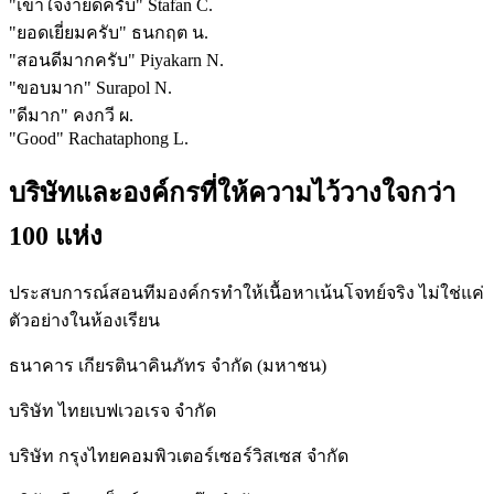
"
เข้าใจง่ายดีครับ
"
Stafan C.
"
ยอดเยี่ยมครับ
"
ธนกฤต น.
"
สอนดีมากครับ
"
Piyakarn N.
"
ขอบมาก
"
Surapol N.
"
ดีมาก
"
คงกวี ผ.
"
Good
"
Rachataphong L.
บริษัทและองค์กรที่ให้ความไว้วางใจกว่า
100 แห่ง
ประสบการณ์สอนทีมองค์กรทำให้เนื้อหาเน้นโจทย์จริง ไม่ใช่แค่
ตัวอย่างในห้องเรียน
ธนาคาร เกียรตินาคินภัทร จำกัด (มหาชน)
บริษัท ไทยเบฟเวอเรจ จำกัด
บริษัท กรุงไทยคอมพิวเตอร์เซอร์วิสเซส จำกัด