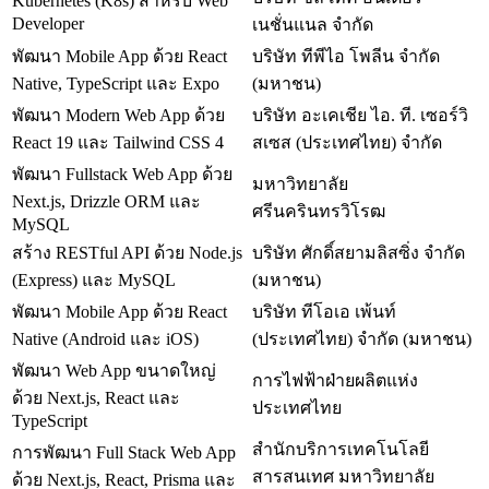
Kubernetes (K8s) สำหรับ Web
Developer
เนชั่นแนล จำกัด
พัฒนา Mobile App ด้วย React
บริษัท ทีพีไอ โพลีน จำกัด
Native, TypeScript และ Expo
(มหาชน)
พัฒนา Modern Web App ด้วย
บริษัท อะเคเชีย ไอ. ที. เซอร์วิ
React 19 และ Tailwind CSS 4
สเซส (ประเทศไทย) จํากัด
พัฒนา Fullstack Web App ด้วย
มหาวิทยาลัย
Next.js, Drizzle ORM และ
ศรีนครินทรวิโรฒ
MySQL
สร้าง RESTful API ด้วย Node.js
บริษัท ศักดิ์สยามลิสซิ่ง จำกัด
(Express) และ MySQL
(มหาชน)
พัฒนา Mobile App ด้วย React
บริษัท ทีโอเอ เพ้นท์
Native (Android และ iOS)
(ประเทศไทย) จำกัด (มหาชน)
พัฒนา Web App ขนาดใหญ่
การไฟฟ้าฝ่ายผลิตแห่ง
ด้วย Next.js, React และ
ประเทศไทย
TypeScript
สำนักบริการเทคโนโลยี
การพัฒนา Full Stack Web App
สารสนเทศ มหาวิทยาลัย
ด้วย Next.js, React, Prisma และ