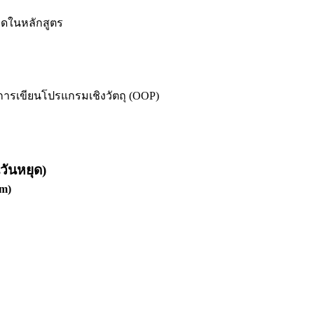
มดในหลักสูตร
การเขียนโปรแกรมเชิงวัตถุ (OOP)
นวันหยุด)
m)