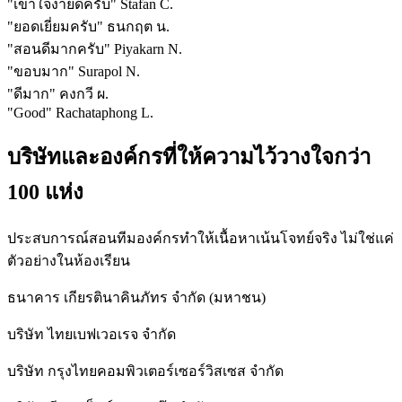
"
เข้าใจง่ายดีครับ
"
Stafan C.
"
ยอดเยี่ยมครับ
"
ธนกฤต น.
"
สอนดีมากครับ
"
Piyakarn N.
"
ขอบมาก
"
Surapol N.
"
ดีมาก
"
คงกวี ผ.
"
Good
"
Rachataphong L.
บริษัทและองค์กรที่ให้ความไว้วางใจกว่า
100 แห่ง
ประสบการณ์สอนทีมองค์กรทำให้เนื้อหาเน้นโจทย์จริง ไม่ใช่แค่
ตัวอย่างในห้องเรียน
ธนาคาร เกียรตินาคินภัทร จำกัด (มหาชน)
บริษัท ไทยเบฟเวอเรจ จำกัด
บริษัท กรุงไทยคอมพิวเตอร์เซอร์วิสเซส จำกัด